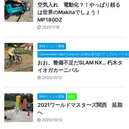
空気入れ 電動化？！やっぱり頼る
は世界のMakitaでしょう！
MP180DZ
2021/1/18
846イベント情報
Cannondale Habit Carbon3 2016を近代化?アップグレー
おお、整備不足だSLAM NX… 朽木タ
イオガカーニバル
2020/10/12
846イベント情報
雑記
2021ワールドマスターズ関西 延期
へ
2020/10/10