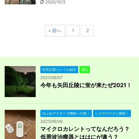
2020/10/3
« 前へ
1
2
矢田丘陵トレイル紹介
雑記
2021/06/07
今年も矢田丘陵に蛍が来たぜ2021！
ゆぶねマスターズ挑戦への道！
シクロクロスに挑戦！
2021/06/06
マイクロカレントってなんだろう？
低周波治療器とははにが違う？