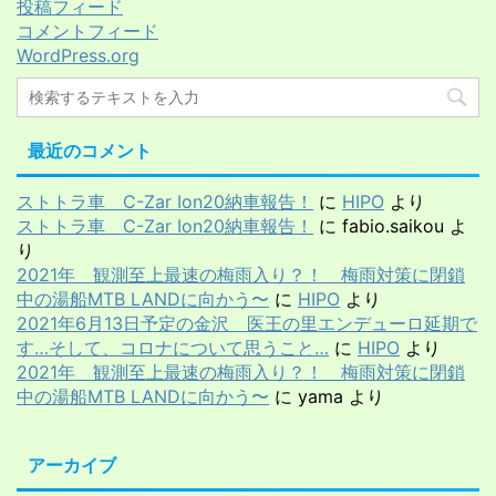
投稿フィード
コメントフィード
WordPress.org
最近のコメント
ストトラ車 C-Zar Ion20納車報告！
に
HIPO
より
ストトラ車 C-Zar Ion20納車報告！
に
fabio.saikou
よ
り
2021年 観測至上最速の梅雨入り？！ 梅雨対策に閉鎖
中の湯船MTB LANDに向かう〜
に
HIPO
より
2021年6月13日予定の金沢 医王の里エンデューロ延期で
す…そして、コロナについて思うこと…
に
HIPO
より
2021年 観測至上最速の梅雨入り？！ 梅雨対策に閉鎖
中の湯船MTB LANDに向かう〜
に
yama
より
アーカイブ