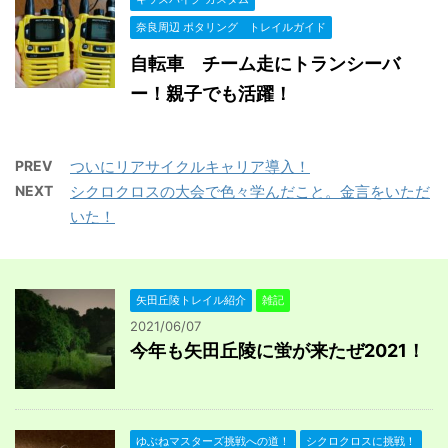
奈良周辺 ポタリング トレイルガイド
自転車 チーム走にトランシーバ
ー！親子でも活躍！
PREV
ついにリアサイクルキャリア導入！
NEXT
シクロクロスの大会で色々学んだこと。金言をいただ
いた！
矢田丘陵トレイル紹介
雑記
2021/06/07
今年も矢田丘陵に蛍が来たぜ2021！
ゆぶねマスターズ挑戦への道！
シクロクロスに挑戦！