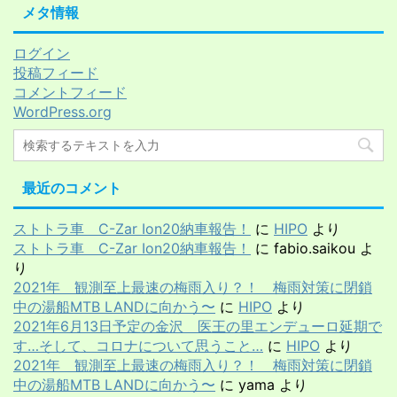
メタ情報
ログイン
投稿フィード
コメントフィード
WordPress.org
最近のコメント
ストトラ車 C-Zar Ion20納車報告！
に
HIPO
より
ストトラ車 C-Zar Ion20納車報告！
に
fabio.saikou
よ
り
2021年 観測至上最速の梅雨入り？！ 梅雨対策に閉鎖
中の湯船MTB LANDに向かう〜
に
HIPO
より
2021年6月13日予定の金沢 医王の里エンデューロ延期で
す…そして、コロナについて思うこと…
に
HIPO
より
2021年 観測至上最速の梅雨入り？！ 梅雨対策に閉鎖
中の湯船MTB LANDに向かう〜
に
yama
より