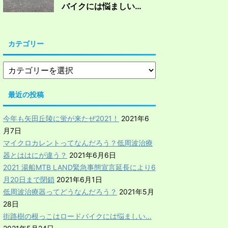
バイクには悩ましい…
カテゴリー
最近の投稿
今年も矢田丘陵に蛍が来たぜ2021！
2021年6
月7日
マイクロカレントってなんだろう？低周波治療
器とははにが違う？
2021年6月6日
2021 湯船MTB LAND緊急事態宣言延長により6
月20日まで閉鎖
2021年6月1日
低周波治療器ってどうなんだろう？
2021年5月
28日
街路樹の根っこはロードバイクには悩ましい…