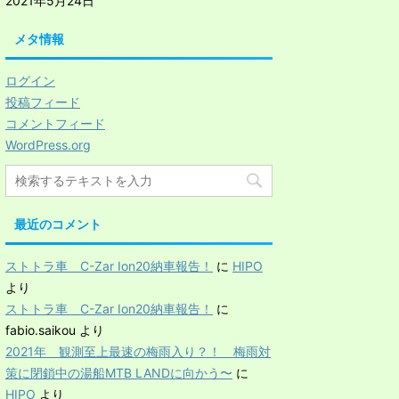
2021年5月24日
メタ情報
ログイン
投稿フィード
コメントフィード
WordPress.org
最近のコメント
ストトラ車 C-Zar Ion20納車報告！
に
HIPO
より
ストトラ車 C-Zar Ion20納車報告！
に
fabio.saikou
より
2021年 観測至上最速の梅雨入り？！ 梅雨対
策に閉鎖中の湯船MTB LANDに向かう〜
に
HIPO
より