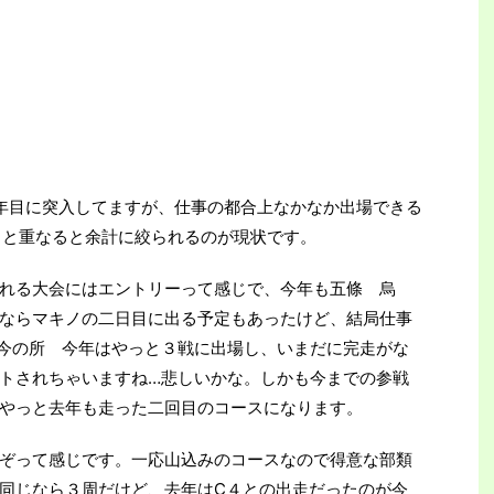
年目に突入してますが、仕事の都合上なかなか出場できる
トと重なると余計に絞られるのが現状です。
れる大会にはエントリーって感じで、今年も五條 烏
ならマキノの二日目に出る予定もあったけど、結局仕事
今の所 今年はやっと３戦に出場し、いまだに完走がな
トされちゃいますね…悲しいかな。しかも今までの参戦
やっと去年も走った二回目のコースになります。
ぞって感じです。一応山込みのコースなので得意な部類
同じなら３周だけど、去年はC４との出走だったのが今