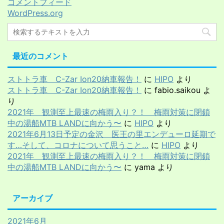
コメントフィード
WordPress.org
最近のコメント
ストトラ車 C-Zar Ion20納車報告！
に
HIPO
より
ストトラ車 C-Zar Ion20納車報告！
に
fabio.saikou
よ
り
2021年 観測至上最速の梅雨入り？！ 梅雨対策に閉鎖
中の湯船MTB LANDに向かう〜
に
HIPO
より
2021年6月13日予定の金沢 医王の里エンデューロ延期で
す…そして、コロナについて思うこと…
に
HIPO
より
2021年 観測至上最速の梅雨入り？！ 梅雨対策に閉鎖
中の湯船MTB LANDに向かう〜
に
yama
より
アーカイブ
2021年6月