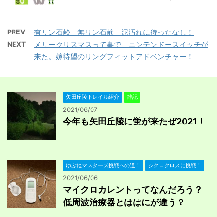
PREV
有リン石鹸 無リン石鹸 泥汚れに待ったなし！
NEXT
メリークリスマスって事で、ニンテンドースイッチが
来た。嫁待望のリングフィットアドベンチャー！
矢田丘陵トレイル紹介
雑記
2021/06/07
今年も矢田丘陵に蛍が来たぜ2021！
ゆぶねマスターズ挑戦への道！
シクロクロスに挑戦！
2021/06/06
マイクロカレントってなんだろう？
低周波治療器とははにが違う？